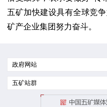
五矿加快建设具有全球竞争
矿产企业集团努力奋斗。
政府网站
五矿站群