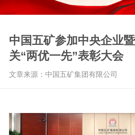
中国五矿参加中央企业暨
关“两优一先”表彰大会
文章来源：中国五矿集团有限公司