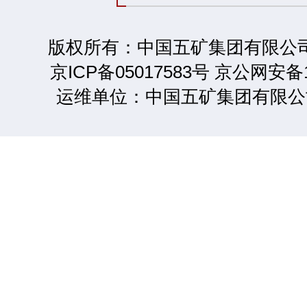
版权所有：中国五矿集团有限公司 2
京ICP备05017583号 京公网安备1
运维单位：中国五矿集团有限公