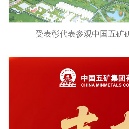
受表彰代表参观中国五矿