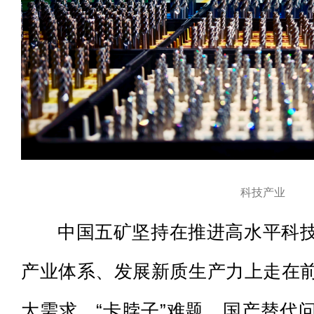
科技产业
中国五矿坚持在推进高水平科
产业体系、发展新质生产力上走在
大需求、“卡脖子”难题、国产替代