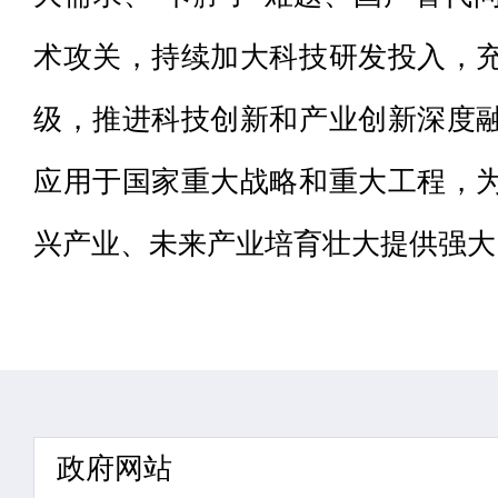
术攻关，持续加大科技研发投入，
级，推进科技创新和产业创新深度
应用于国家重大战略和重大工程，
兴产业、未来产业培育壮大提供强大
政府网站