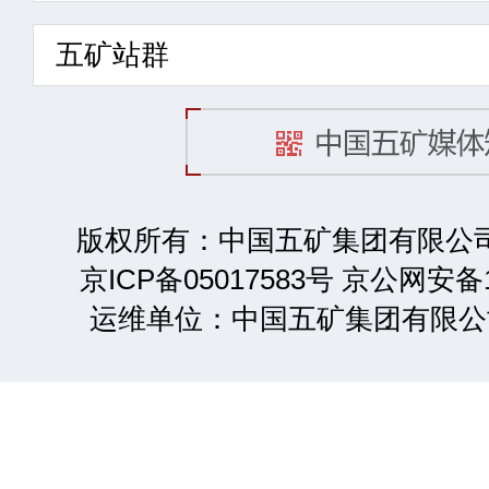
五矿站群
版权所有：中国五矿集团有限公司 2
京ICP备05017583号 京公网安备1
运维单位：中国五矿集团有限公